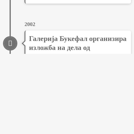
2002
Галерија Букефал организира
изложба на дела од
Македонски и Бугарски
уметници во Бугарската
Амбасада во Скопје
2001
Галерија Букефал организира
изложба насловена