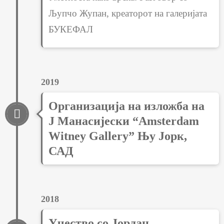
Љупчо Жупан, креаторот на галеријата
БУКЕФАЛ
2019
Организација на изложба на
Ј Манасијески “Amsterdam
Witney Gallery” Њу Јорк,
САД
2018
Учество со Јордан