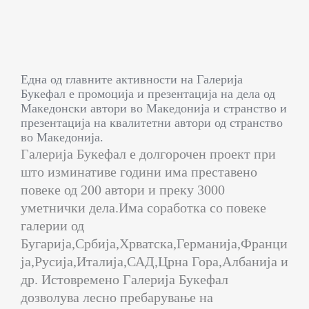
Една од главните активности на Галерија
Букефал е промоција и презентација на дела од
Македонски автори во Македонија и странство и
презентација на квалитетни автори од странство
во Македонија.
Галерија Букефал е долгорочен проект при
што изминативе години има преставено
повеке од 200 автори и преку 3000
уметнички дела.Има соработка со повеке
галерии од
Бугарија,Србија,Хрватска,Германија,Франци
ја,Русија,Италија,САД,Црна Гора,Албанија и
др. Истовремено Галерија Букефал
дозволува лесно пребарување на