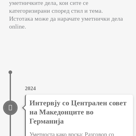
уметничките дела, кои сите се
категоризирани според стил и тема.
Истотака може да нарачате уметнички дела
online.
2024
Интервју со Централен совет
на Македонците во
Германија
Уметноста како врска: Разговор со