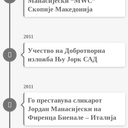
Манасијески “MWC”
Скопије Македонија
2011
Учество на Добротворна
изложба Њу Јорк САД
2011
Го преставува сликарот
Јордан Манасијески на
Фиренца Биенале – Италија