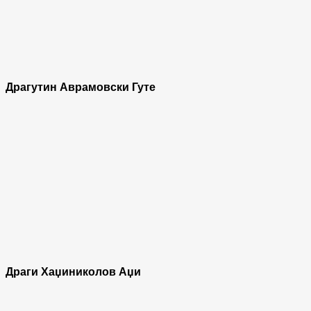
Драгутин Аврамовски Гуте
Драги Хаџиниколов Аџи