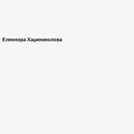
Елеонора Хаџиниколова