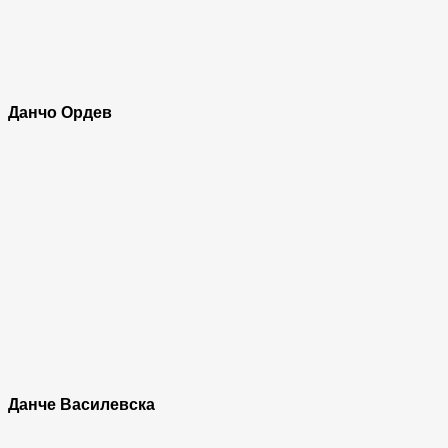
Данчо Ордев
Данче Василевска