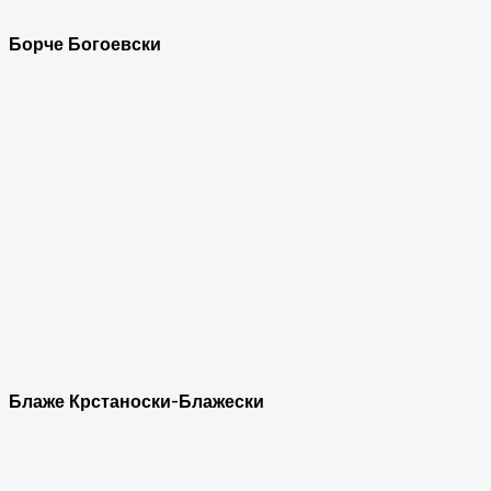
Борче Богоевски
Блаже Крстаноски-Блажески