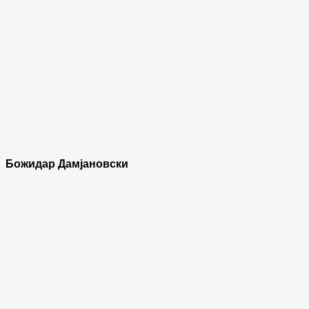
Божидар Дамјановски