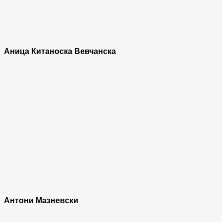
Аница Китаноска Вевчанска
Антони Мазневски