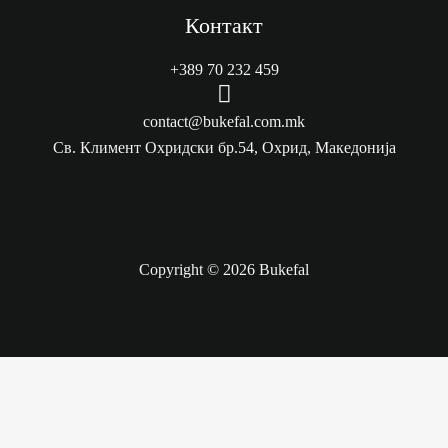
Контакт
+389 70 232 459
M
e
contact@bukefal.com.mk
n
Св. Климент Охридски бр.54, Охрид, Македонија
u
I
t
e
Copyright © 2026 Bukefal
m