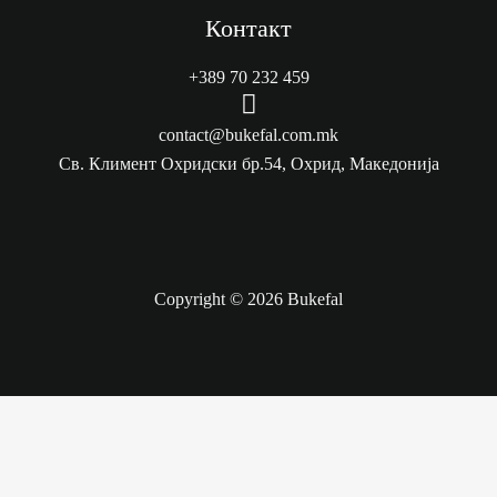
Контакт
+389 70 232 459
M
e
contact@bukefal.com.mk
n
Св. Климент Охридски бр.54, Охрид, Македонија
u
I
t
e
Copyright © 2026 Bukefal
m