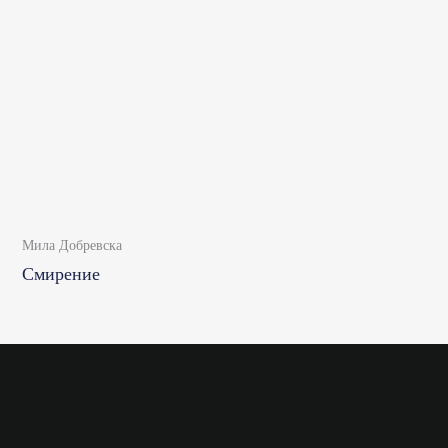
Мила Добревска
Смирение