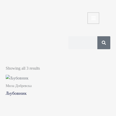
Skip
to
content
Search
Sorted
by
Showing all 3 results
latest
Мила Добревска
Љубовник