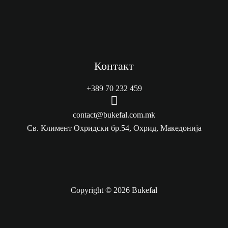
Контакт
+389 70 232 459
M
e
contact@bukefal.com.mk
n
Св. Климент Охридски бр.54, Охрид, Македонија
u
I
t
e
Copyright © 2026 Bukefal
m