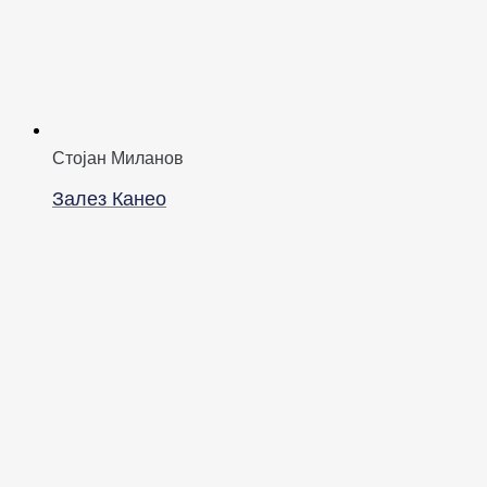
Стојан Миланов
Залез Канео