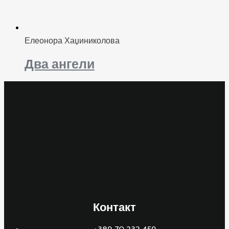
Елеонора Хаџиниколова
Два ангели
Контакт