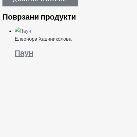
Поврзани продукти
Елеонора Хаџиниколова
Паун