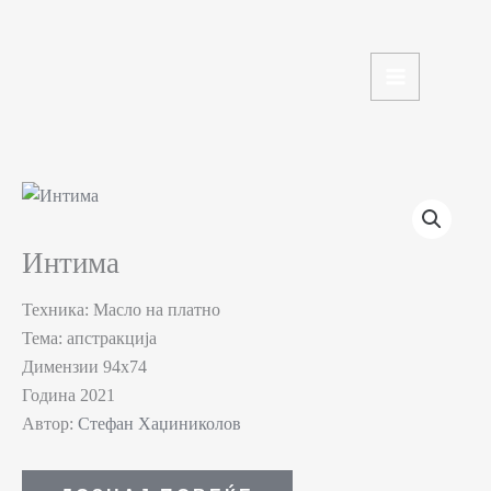
Skip
to
content
Интима
Техника: Масло на платно
Тема: апстракција
Димензии 94х74
Година 2021
Автор:
Стефан Хаџиниколов