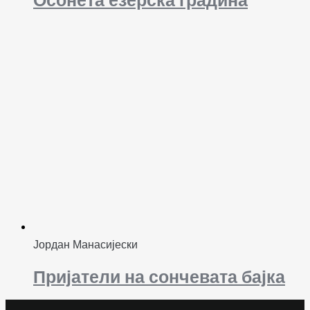
Јордан Манасијески
Пријатели на сончевата бајка