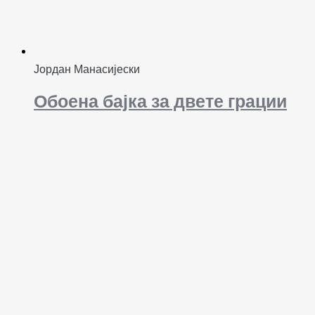
Јордан Манасијески
Обоена бајка за двете грации