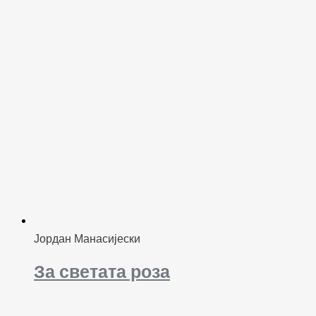
Јордан Манасијески
За светата роза