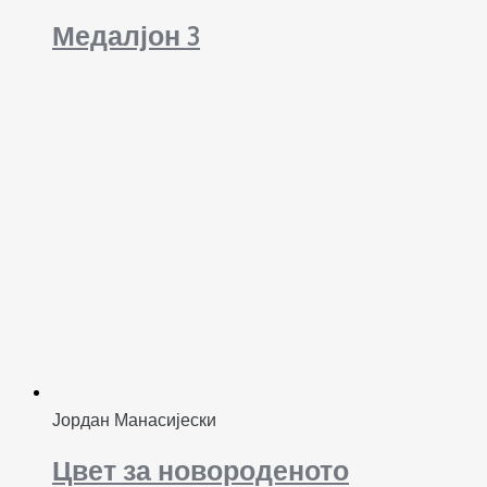
Медалјон 3
Јордан Манасијески
Цвет за новороденото