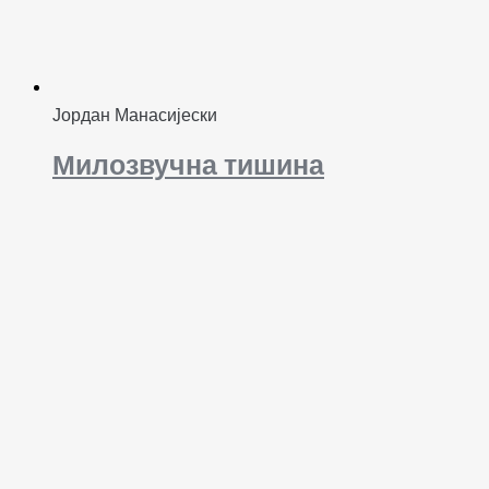
Јордан Манасијески
Милозвучна тишина