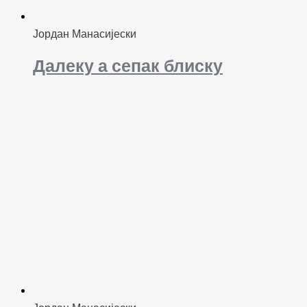
Јордан Манасијески
Далеку а сепак блиску