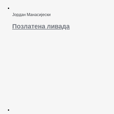
Јордан Манасијески
Позлатена ливада