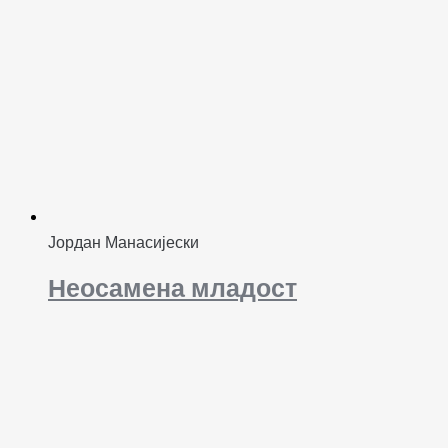
Јордан Манасијески
Неосамена младост