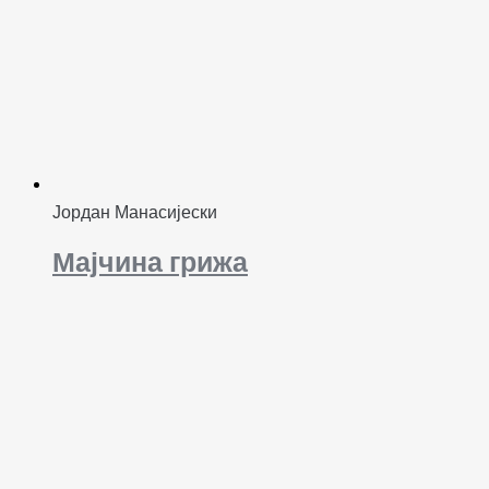
Јордан Манасијески
Мајчина грижа