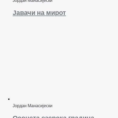
Јордан Манасијески
Јавачи на мирот
Јордан Манасијески
Осонета езерска градина