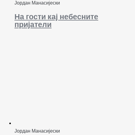
Јордан Манасијески
На гости кај небесните
пријатели
Јордан Манасијески