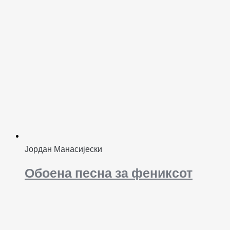
Јордан Манасијески
Обоена песна за фениксот