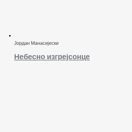
Јордан Манасијески
Небесно изгрејсонце