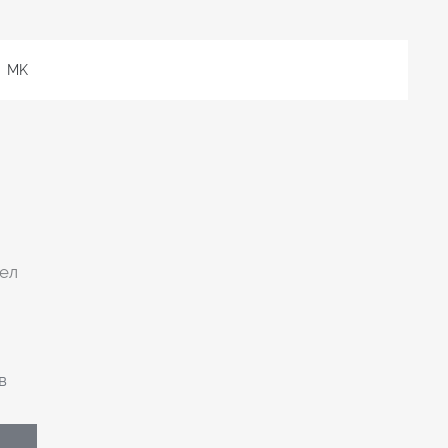
MK
нел
в
Е