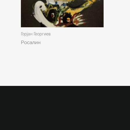
Горјан Георгиев
Росалин