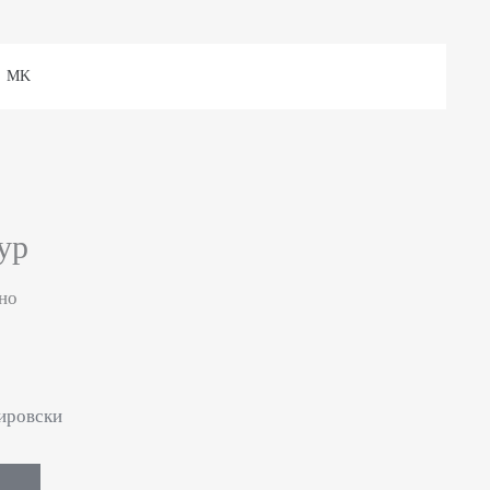
MK
ур
но
ировски
Е