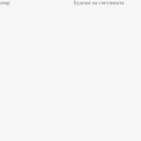
опир
Будење на светлината