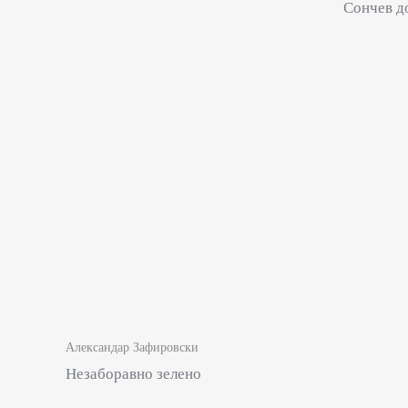
Сончев д
Александар Зафировски
Незаборaвно зелено