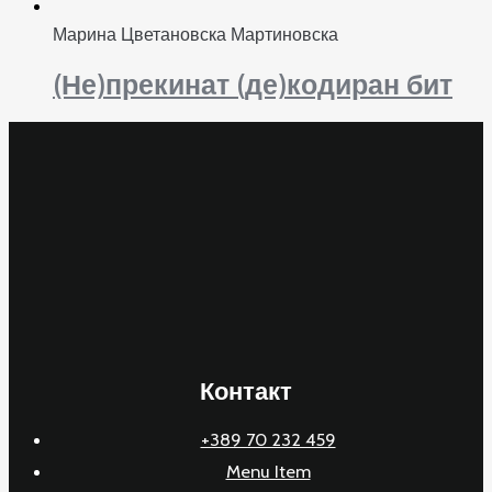
Марина Цветановска Мартиновска
(Не)прекинат (де)кодиран бит
Контакт
+389 70 232 459
Menu Item