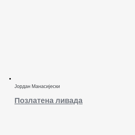
Јордан Манасијески
Позлатена ливада