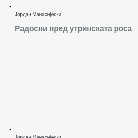
Јордан Манасијески
Радосни пред утринската роса
Јордан Манасијески