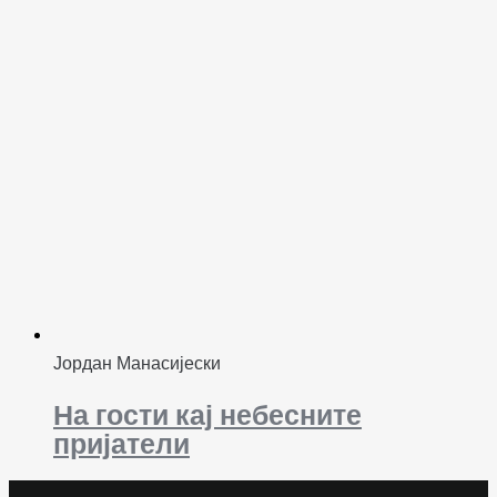
Јордан Манасијески
На гости кај небесните
пријатели