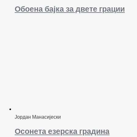
Обоена бајка за двете грации
Јордан Манасијески
Осонета езерска градина