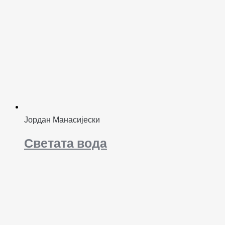
Јордан Манасијески
Светата вода