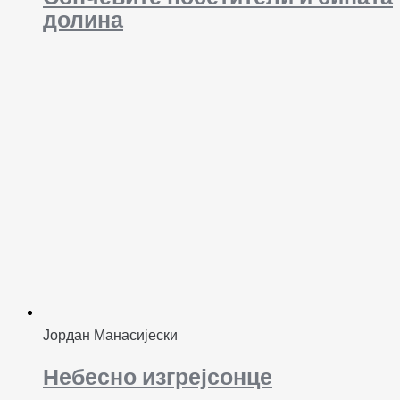
долина
Јордан Манасијески
Небесно изгрејсонце