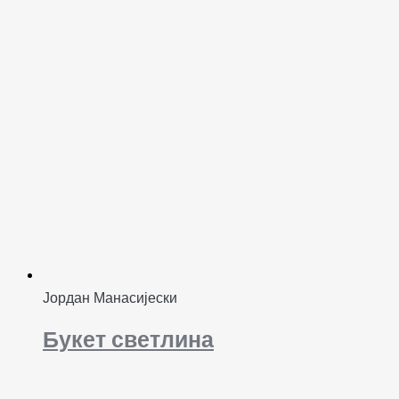
Јордан Манасијески
Букет светлина