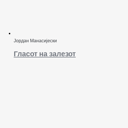
Јордан Манасијески
Гласот на залезот