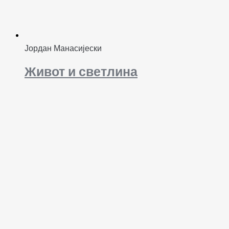
Јордан Манасијески
Живот и светлина