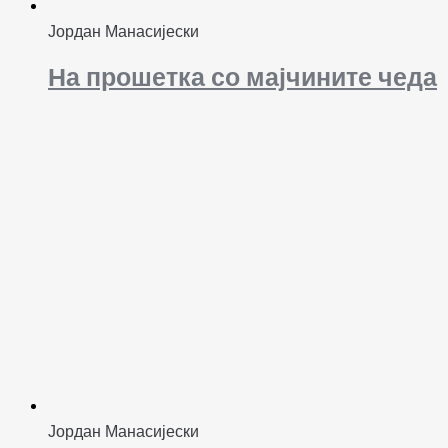
Јордан Манасијески
На прошетка со мајчините чеда
Јордан Манасијески