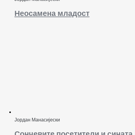
Неосамена младост
Јордан Манасијески
Сончевите посетители и сината