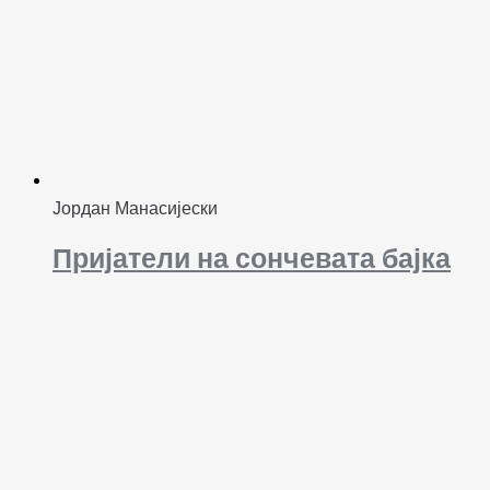
Јордан Манасијески
Пријатели на сончевата бајка