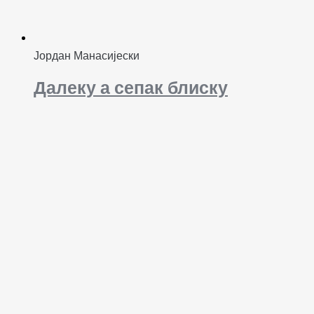
Јордан Манасијески
Далеку а сепак блиску