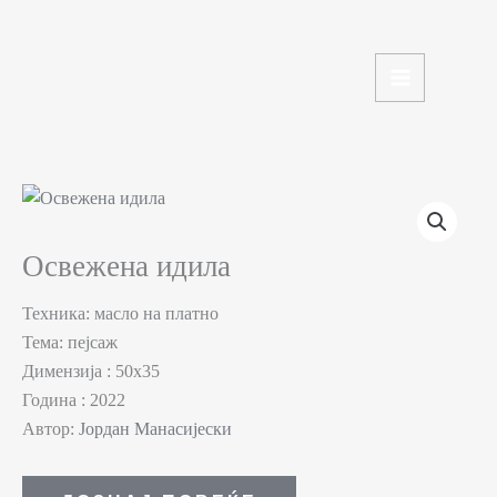
Skip
to
content
Освежена идила
Техника: масло на платно
Тема: пејсаж
Димензија : 50х35
Година : 2022
Автор:
Јордан Манасијески