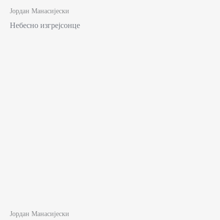
Јордан Манасијески
Небесно изгрејсонце
Јордан Манасијески