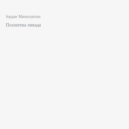
Јордан Манасијески
Позлатена ливада