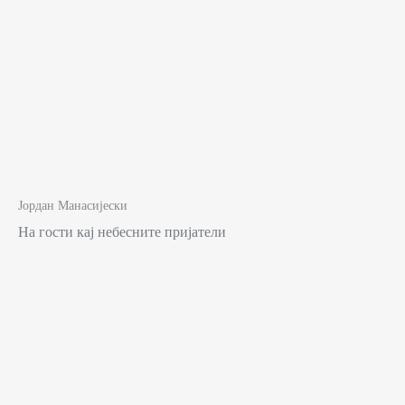
Јордан Манасијески
На гости кај небесните пријатели