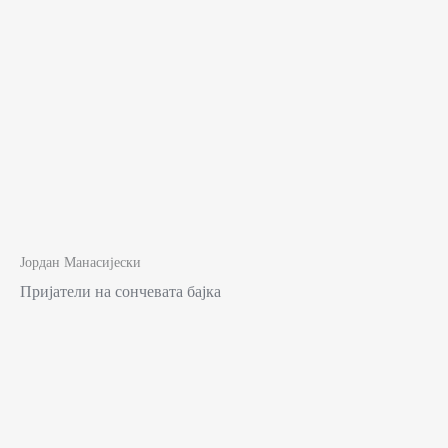
Јордан Манасијески
Пријатели на сончевата бајка