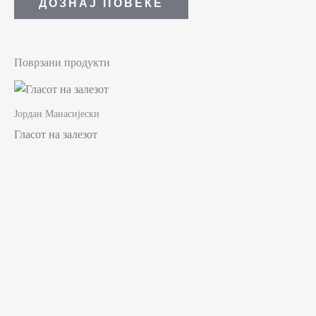
ДОЗНАЈ ПОВЕЌЕ
Поврзани продукти
Јордан Манасијески
Гласот на залезот