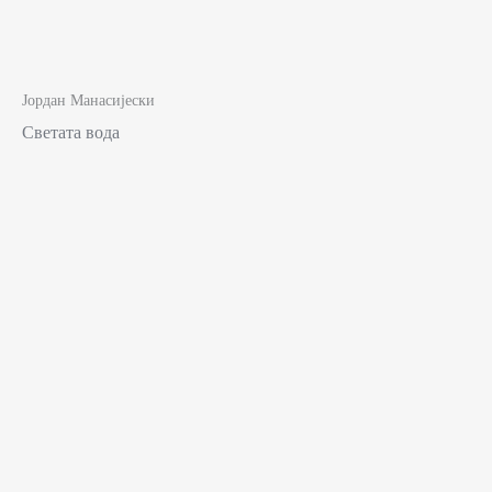
Јордан Манасијески
Светата вода