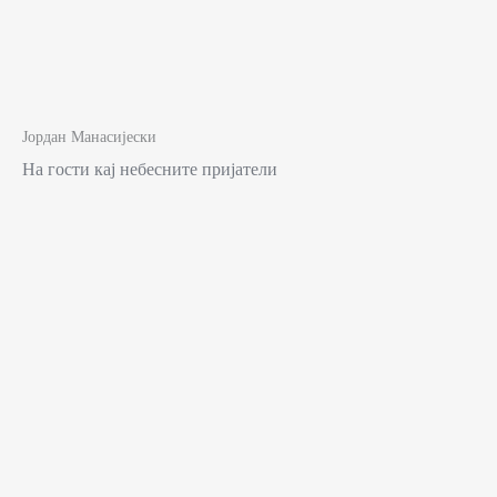
Јордан Манасијески
На гости кај небесните пријатели