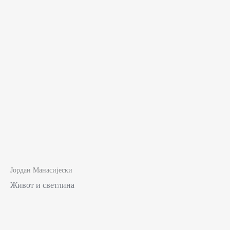
Јордан Манасијески
Живот и светлина