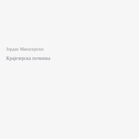
Јордан Манасијески
Крајезерска починка