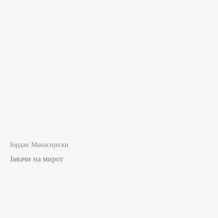
Јордан Манасијески
Јавачи на мирот