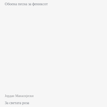
Обоена песна за фениксот
Јордан Манасијески
За светата роза