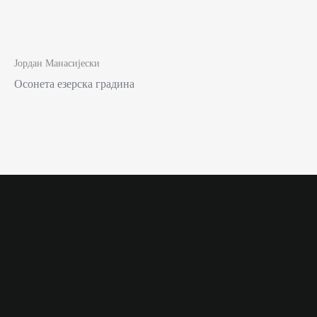
Јордан Манасијески
Осонета езерска градина