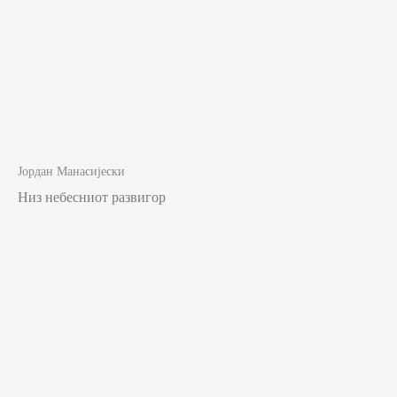
Јордан Манасијески
Низ небесниот развигор