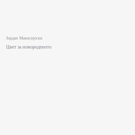
Јордан Манасијески
Цвет за новороденото