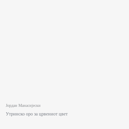
Јордан Манасијески
Утринско оро за црвениот цвет