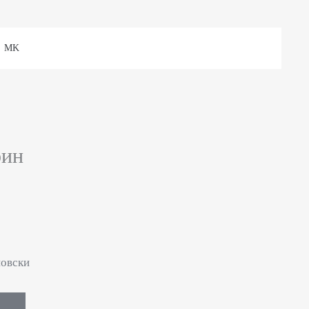
MK
оин
овски
Е