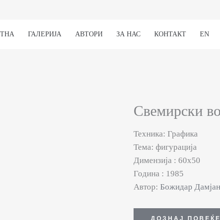
ЕТНА
ГАЛЕРИЈА
АВТОРИ
ЗА НАС
КОНТАКТ
EN
Свемирски в
Техника: Графика
Тема: фигурација
Димензија : 60х50
Година : 1985
Автор:
Божидар Дамјан
ДОЗНАЈ ПОВЕЌ