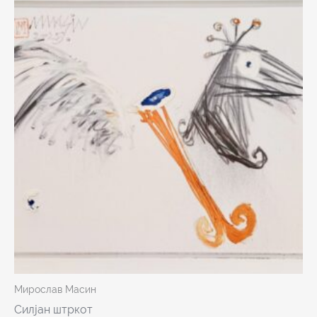
Мирослав Масин
Силјан штркот