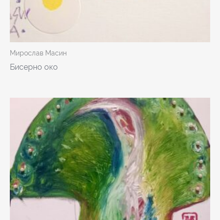
Мирослав Масин
Бисерно око