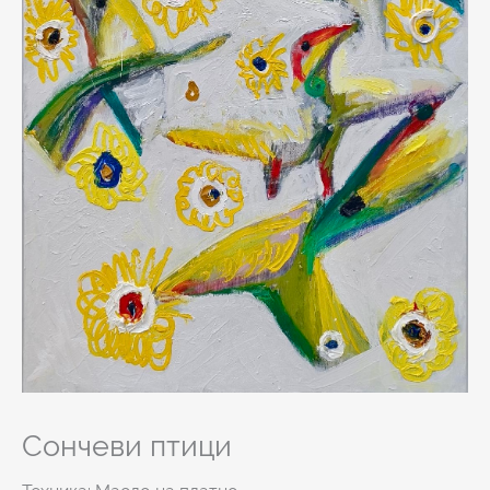
Сончеви птици