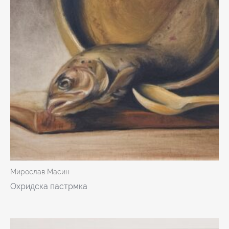
Мирослав Масин
Охридска пастрмка