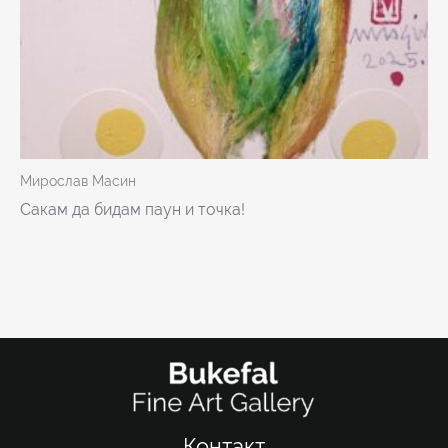
Мирослав Масин
Сакам да бидам паун и точка!
Контакт