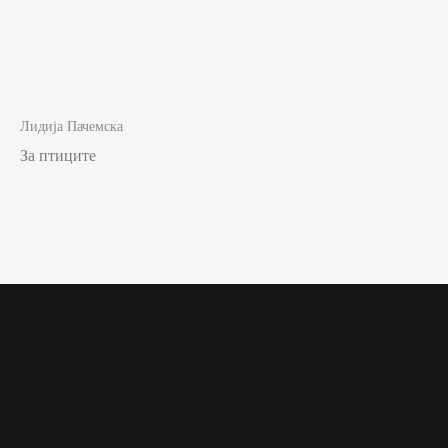
Лидија Пачемска
За птиците