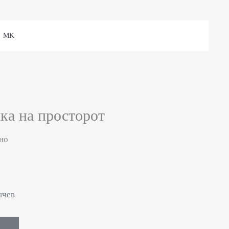
MK
ка на просторот
но
нчев
Е