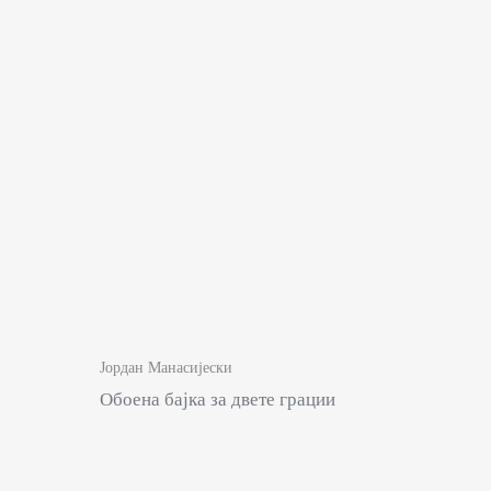
Јордан Манасијески
Обоена бајка за двете грации