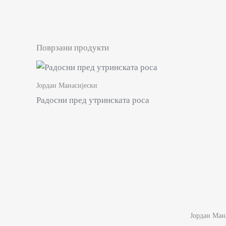
Поврзани продукти
Јордан Манасијески
Радосни пред утринската роса
Јордан Ман