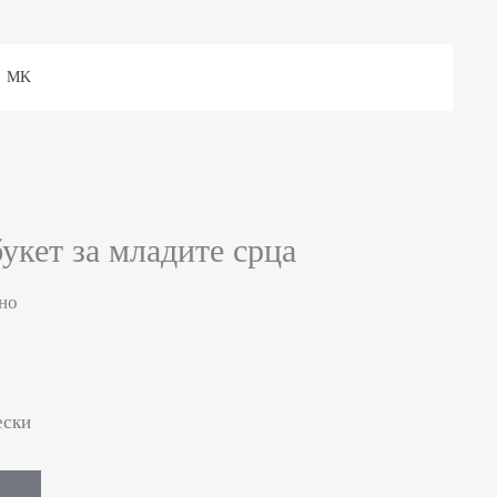
MK
укет за младите срца
но
ески
Е