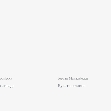
асијески
Јордан Манасијески
а ливада
Букет светлина