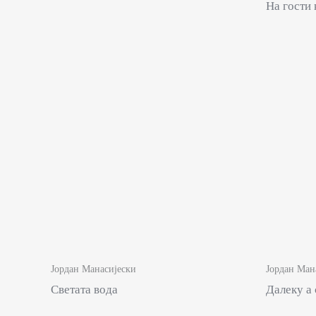
На гости 
Јордан Манасијески
Јордан Ман
Светата вода
Далеку а 