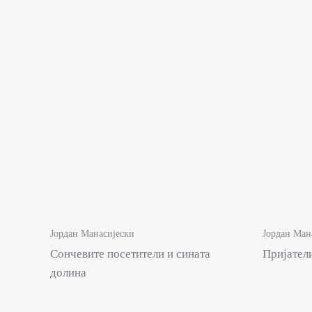
Јордан Манасијески
Јордан Ман
Сончевите посетители и сината
Пријатели
долина