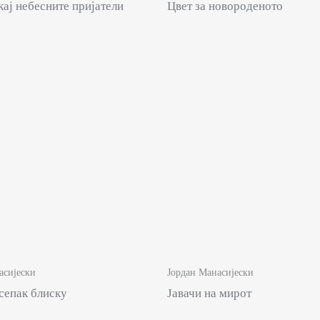
кај небесните пријатели
Цвет за новороденото
асијески
Јордан Манасијески
сепак блиску
Јавачи на мирот