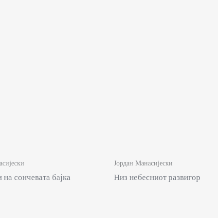
асијески
Јордан Манасијески
 на сончевата бајка
Низ небесниот развигор