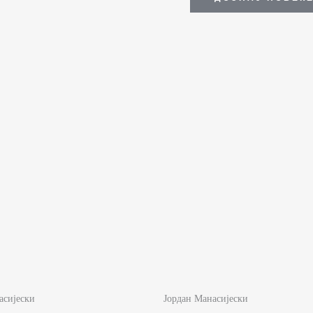
асијески
Јордан Манасијески