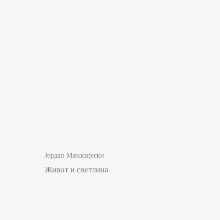
Јордан Манасијески
Живот и светлина