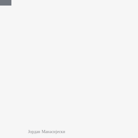
Јордан Манасијески