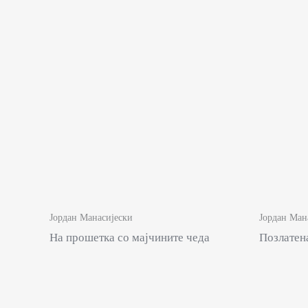
Јордан Манасијески
Јордан Ман
На прошетка со мајчините чеда
Позлатен