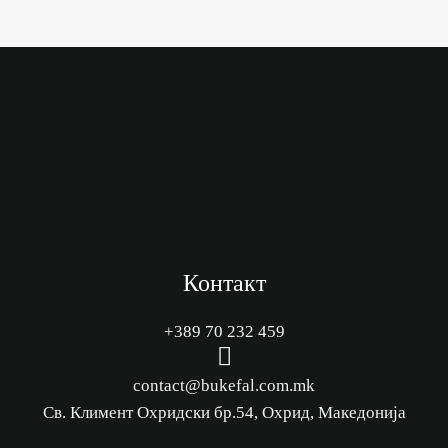
Контакт
+389 70 232 459
M
e
contact@bukefal.com.mk
n
Св. Климент Охридски бр.54, Охрид, Македонија
u