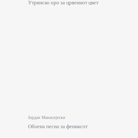
Утринско оро за црвениот цвет
Јордан Манасијески
Обоена песна за фениксот